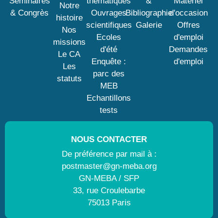
Séminaires
thématiques
&
Matériel
Notre
& Congrès
Ouvrages
Bibliographie
d'occasion
histoire
scientifiques
Galerie
Offres
Nos
Ecoles
d'emploi
missions
d'été
Demandes
Le CA
Enquête :
d'emploi
Les
parc des
statuts
MEB
Echantillons
tests
NOUS CONTACTER
De préférence par mail à :
postmaster@gn-meba.org
GN-MEBA / SFP
33, rue Croulebarbe
75013 Paris