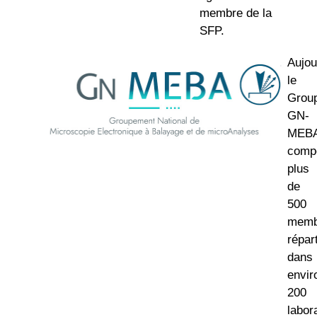
membre de la
SFP.
Aujou
le
Grou
GN-
MEB
comp
plus
de
500
memb
répar
dans
envir
200
labor