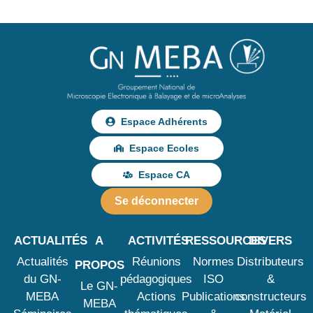
Espace Adhérents
Espace Ecoles
Espace CA
Se déconnecter
ACTUALITÉS
A
ACTIVITÉS
RESSOURCES
DIVERS
Actualités
Réunions
Normes
Distributeurs
PROPOS
du GN-
pédagogiques
ISO
&
Le GN-
MEBA
Actions
Publications
constructeurs
MEBA