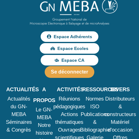
Espace Adhérents
Espace Ecoles
Espace CA
Se déconnecter
ACTUALITÉS
A
ACTIVITÉS
RESSOURCES
DIVERS
Actualités
Réunions
Normes
Distributeurs
PROPOS
du GN-
pédagogiques
ISO
&
Le GN-
MEBA
Actions
Publications
constructeurs
MEBA
Séminaires
thématiques
&
Matériel
Notre
& Congrès
Ouvrages
Bibliographie
d'occasion
histoire
scientifiques
Galerie
Offres