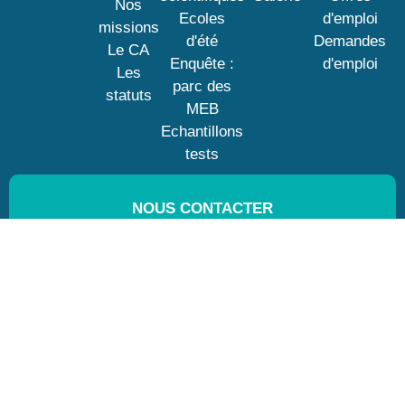
Nos
Ecoles
d'emploi
missions
d'été
Demandes
Le CA
Enquête :
d'emploi
Les
parc des
statuts
MEB
Echantillons
tests
NOUS CONTACTER
De préférence par mail à :
postmaster@gn-meba.org
GN-MEBA / SFP
33, rue Croulebarbe
75013 Paris
Copyright © GN-MEBA | Tous droits réservés - 2026
Mentions légales
Politique de confidentialité