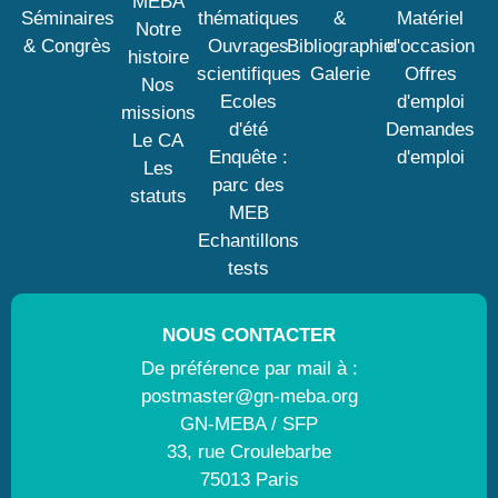
MEBA
Séminaires
thématiques
&
Matériel
Notre
& Congrès
Ouvrages
Bibliographie
d'occasion
histoire
scientifiques
Galerie
Offres
Nos
Ecoles
d'emploi
missions
d'été
Demandes
Le CA
Enquête :
d'emploi
Les
parc des
statuts
MEB
Echantillons
tests
NOUS CONTACTER
De préférence par mail à :
postmaster@gn-meba.org
GN-MEBA / SFP
33, rue Croulebarbe
75013 Paris