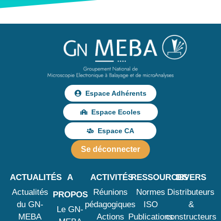
Espace Adhérents
Espace Ecoles
Espace CA
Se déconnecter
ACTUALITÉS
A
ACTIVITÉS
RESSOURCES
DIVERS
Actualités
Réunions
Normes
Distributeurs
PROPOS
du GN-
pédagogiques
ISO
&
Le GN-
MEBA
Actions
Publications
constructeurs