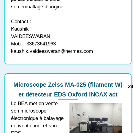
son emballage d’origine.
Contact :
Kaushik
VAIDEESWARAN
Mob: +33673641963
kaushik.vaideeswaran@hermes.com
Microscope Zeiss MA-025 (filament W)
24
et détecteur EDS Oxford INCAX act
Le BEA met en vente
son microscope
électronique à balayage
conventionnel et son