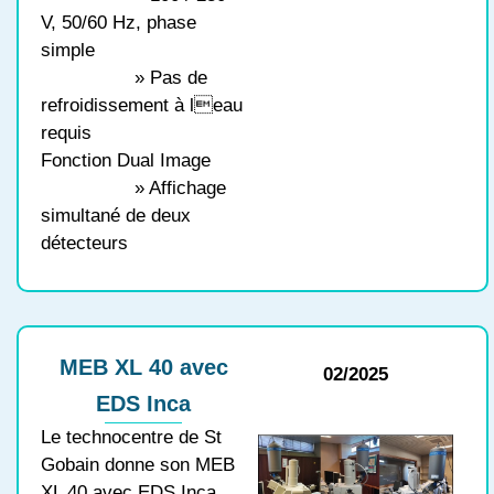
V, 50/60 Hz, phase
simple
» Pas de
refroidissement à leau
requis
Fonction Dual Image
» Affichage
simultané de deux
détecteurs
MEB XL 40 avec
02/2025
EDS Inca
Le technocentre de St
Gobain donne son MEB
XL 40 avec EDS Inca.