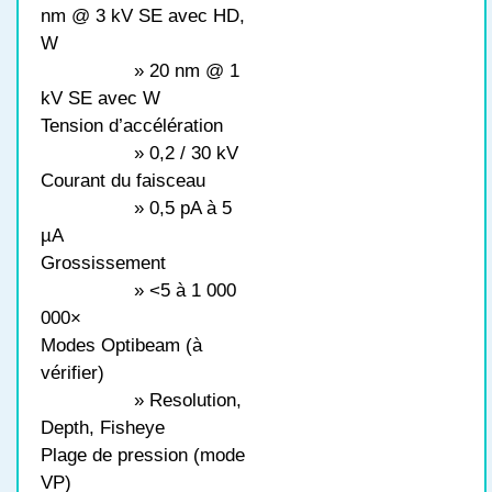
nm @ 3 kV SE avec HD,
W
» 20 nm @ 1
kV SE avec W
Tension d’accélération
» 0,2 / 30 kV
Courant du faisceau
» 0,5 pA à 5
µA
Grossissement
» <5 à 1 000
000×
Modes Optibeam (à
vérifier)
» Resolution,
Depth, Fisheye
Plage de pression (mode
VP)